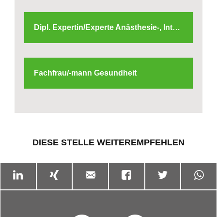
Dipl. Expertin/Experte Anästhesie-, Intensiv- oder Notfallpflege (NDS) oder Dipl. Pflegefachfrau/-mann mit NDK Überwachungspflege
Fachfrau/-mann Gesundheit
DIESE STELLE WEITEREMPFEHLEN